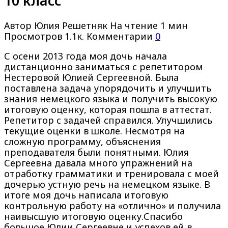
10 класс
Автор
Юлия Решетняк
На чтение
1 мин
Просмотров
1.1к.
Комментарии
0
С осени 2013 года моя дочь начала
дистанционно заниматься с репетитором
Нестеровой Юлией Сергеевной. Была
поставлена задача упорядочить и улучшить
знания немецкого языка и получить высокую
итоговую оценку, которая пошла в аттестат.
Репетитор с задачей справился. Улучшились
текущие оценки в школе. Несмотря на
сложную программу, объяснения
преподавателя были понятными. Юлия
Сергеевна давала много упражнений на
отработку грамматики и тренировала с моей
дочерью устную речь на немецком языке. В
итоге моя дочь написала итоговую
контрольную работу на «отлично» и получила
наивысшую итоговую оценку.Спасибо
большое Юлии Сергеевне и успехов ей в